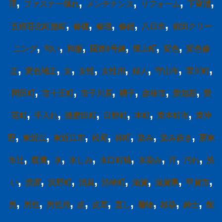
,
,
,
,
,
理
ファスナー壊れ
メンテナンス
リフォーム
下豊浦
,
,
,
,
,
五個荘北町屋町
修復
修理
修繕
八日市
前田クリー
,
,
,
,
,
,
ニング
匂い
和服
国道8号線
堀上町
変色
変色修
,
,
,
,
,
,
,
,
正
変色補正
女
女性
女性用
婦人
守山市
宮川町
,
,
,
,
,
,
岡田町
市十王町
市子川原
帽子
彦根市
愛知郡
愛
,
,
,
,
,
,
荘町
手入れ
播磨田町
日野町
本町
東本町市
東沖
,
,
,
,
,
,
,
野
東近江
東近江市
松尾
林町
染み
染み抜き
栗東
,
,
,
,
,
,
,
,
市辻
横溝
水
水しみ
水口町暁
水染み
汗
汚れ
洗
,
,
,
,
,
,
,
,
い
洗濯
浜野町
消臭
清崎町
滋賀
滋賀県
甲賀市
,
,
,
,
,
,
,
,
,
男
男性
男性用
皮
皮革
直し
着物
移染
紳士
能