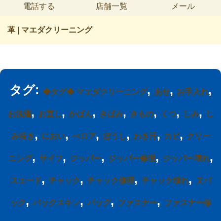
電話する
店舗一覧
メール
革 | マエダクリーニング
タグ:
,
,
,
◆タグ◆ マエダクリーニング
あせ
お手入れ
,
,
,
,
,
,
,
お洗濯
お直し
かばん
きばみ
きもの
くつ
しみ
し
,
,
,
,
,
,
み抜き
におい
べロア
ぼうし
わき汗
カビ
クリー
,
,
,
,
,
ニング
サイフ
ジッパー
ジッパー修理
ジッパー壊れ
,
,
,
,
スエード
チャック
チャック修理
チャック壊れ
ヌバ
,
,
,
,
ック
バックスキン
バッグ
ファスナー
ファスナー修