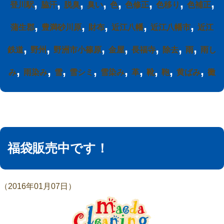
,
,
,
,
,
,
,
,
登川駅
脇汗
脱臭
臭い
色
色修正
色移り
色補正
,
,
,
,
,
蒲生郡
豊満砂川原
財布
近江八幡
近江八幡市
近江
,
,
,
,
,
,
,
鉄道
野州
野洲市小篠原
金屋
長福寺
除去
雨
雨し
,
,
,
,
,
,
,
,
,
み
雨染み
雪
雪シミ
雪染み
革
靴
鞄
黄ばみ
黴
福袋販売中です！
（2016年01月07日）