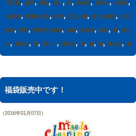
,
,
,
,
,
,
,
,
登川駅
脇汗
脱臭
臭い
色
色修正
色移り
色補正
,
,
,
,
,
蒲生郡
豊満砂川原
財布
近江八幡
近江八幡市
近江
,
,
,
,
,
,
,
鉄道
野州
野洲市小篠原
金屋
長福寺
除去
雨
雨し
,
,
,
,
,
,
,
,
,
み
雨染み
雪
雪シミ
雪染み
革
靴
鞄
黄ばみ
黴
福袋販売中です！
（2016年01月07日）