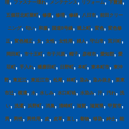
,
,
,
,
,
理
ファスナー壊れ
メンテナンス
リフォーム
下豊浦
,
,
,
,
,
五個荘北町屋町
修復
修理
修繕
八日市
前田クリー
,
,
,
,
,
,
ニング
匂い
和服
国道8号線
堀上町
変色
変色修
,
,
,
,
,
,
,
,
正
変色補正
女
女性
女性用
婦人
守山市
宮川町
,
,
,
,
,
,
岡田町
市十王町
市子川原
帽子
彦根市
愛知郡
愛
,
,
,
,
,
,
荘町
手入れ
播磨田町
日野町
本町
東本町市
東沖
,
,
,
,
,
,
,
野
東近江
東近江市
松尾
林町
染み
染み抜き
栗東
,
,
,
,
,
,
,
,
市辻
横溝
水
水しみ
水口町暁
水染み
汗
汚れ
洗
,
,
,
,
,
,
,
,
い
洗濯
浜野町
消臭
清崎町
滋賀
滋賀県
甲賀市
,
,
,
,
,
,
,
,
,
男
男性
男性用
皮
皮革
直し
着物
移染
紳士
能