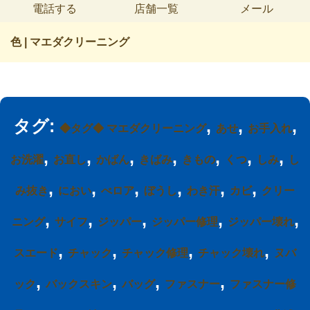
電話する
店舗一覧
メール
色 | マエダクリーニング
タグ:
,
,
,
◆タグ◆ マエダクリーニング
あせ
お手入れ
,
,
,
,
,
,
,
お洗濯
お直し
かばん
きばみ
きもの
くつ
しみ
し
,
,
,
,
,
,
み抜き
におい
べロア
ぼうし
わき汗
カビ
クリー
,
,
,
,
,
ニング
サイフ
ジッパー
ジッパー修理
ジッパー壊れ
,
,
,
,
スエード
チャック
チャック修理
チャック壊れ
ヌバ
,
,
,
,
ック
バックスキン
バッグ
ファスナー
ファスナー修