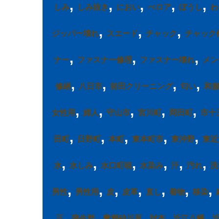
,
,
,
,
,
しみ
しみ抜き
におい
べロア
ぼうし
わ
,
,
,
ジッパー壊れ
スエード
チャック
チャック
,
,
,
ナー
ファスナー修理
ファスナー壊れ
メン
,
,
,
,
修繕
八日市
前田クリーニング
匂い
和
,
,
,
,
,
女性用
婦人
守山市
宮川町
岡田町
市十
,
,
,
,
,
田町
日野町
本町
東本町市
東沖野
東近
,
,
,
,
,
,
水
水しみ
水口町暁
水染み
汗
汚れ
洗
,
,
,
,
,
,
,
男性
男性用
皮
皮革
直し
着物
移染
,
,
,
,
,
正
蒲生郡
豊満砂川原
財布
近江八幡