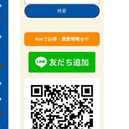
,
索:
ス
,
lineでお得・最新情報を!!!
,
磨
,
,
補
除