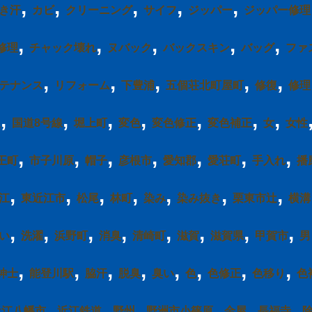
,
,
,
,
,
き汗
カビ
クリーニング
サイフ
ジッパー
ジッパー修理
,
,
,
,
,
修理
チャック壊れ
ヌバック
バックスキン
バッグ
ファ
,
,
,
,
,
テナンス
リフォーム
下豊浦
五個荘北町屋町
修復
修理
,
,
,
,
,
,
,
服
国道8号線
堀上町
変色
変色修正
変色補正
女
女性
,
,
,
,
,
,
,
王町
市子川原
帽子
彦根市
愛知郡
愛荘町
手入れ
播
,
,
,
,
,
,
,
江
東近江市
松尾
林町
染み
染み抜き
栗東市辻
横溝
,
,
,
,
,
,
,
,
い
洗濯
浜野町
消臭
清崎町
滋賀
滋賀県
甲賀市
男
,
,
,
,
,
,
,
,
紳士
能登川駅
脇汗
脱臭
臭い
色
色修正
色移り
色
,
,
,
,
,
,
近江八幡市
近江鉄道
野州
野洲市小篠原
金屋
長福寺