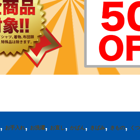
,
,
,
,
,
,
,
お手入れ
お洗濯
お直し
かばん
きばみ
きもの
くつ