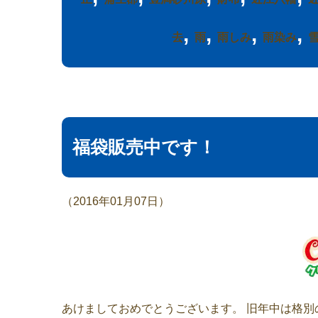
,
,
,
,
去
雨
雨しみ
雨染み
福袋販売中です！
（2016年01月07日）
あけましておめでとうございます。 旧年中は格別