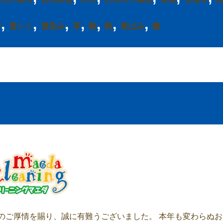
,
,
,
,
,
,
,
雪
雪シミ
雪染み
革
靴
鞄
黄ばみ
黴
のご厚情を賜り、誠に有難うございました。 本年も変わらぬお