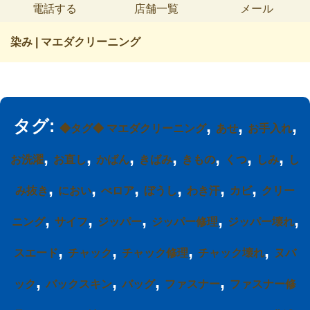
電話する
店舗一覧
メール
染み | マエダクリーニング
タグ:
,
,
,
◆タグ◆ マエダクリーニング
あせ
お手入れ
,
,
,
,
,
,
,
お洗濯
お直し
かばん
きばみ
きもの
くつ
しみ
し
,
,
,
,
,
,
み抜き
におい
べロア
ぼうし
わき汗
カビ
クリー
,
,
,
,
,
ニング
サイフ
ジッパー
ジッパー修理
ジッパー壊れ
,
,
,
,
スエード
チャック
チャック修理
チャック壊れ
ヌバ
,
,
,
,
ック
バックスキン
バッグ
ファスナー
ファスナー修