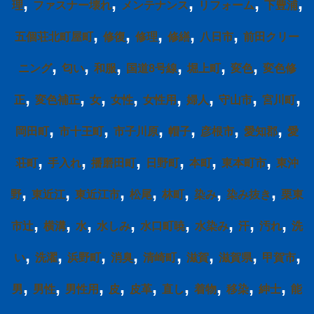
,
,
,
,
,
理
ファスナー壊れ
メンテナンス
リフォーム
下豊浦
,
,
,
,
,
五個荘北町屋町
修復
修理
修繕
八日市
前田クリー
,
,
,
,
,
,
ニング
匂い
和服
国道8号線
堀上町
変色
変色修
,
,
,
,
,
,
,
,
正
変色補正
女
女性
女性用
婦人
守山市
宮川町
,
,
,
,
,
,
岡田町
市十王町
市子川原
帽子
彦根市
愛知郡
愛
,
,
,
,
,
,
荘町
手入れ
播磨田町
日野町
本町
東本町市
東沖
,
,
,
,
,
,
,
野
東近江
東近江市
松尾
林町
染み
染み抜き
栗東
,
,
,
,
,
,
,
,
市辻
横溝
水
水しみ
水口町暁
水染み
汗
汚れ
洗
,
,
,
,
,
,
,
,
い
洗濯
浜野町
消臭
清崎町
滋賀
滋賀県
甲賀市
,
,
,
,
,
,
,
,
,
男
男性
男性用
皮
皮革
直し
着物
移染
紳士
能