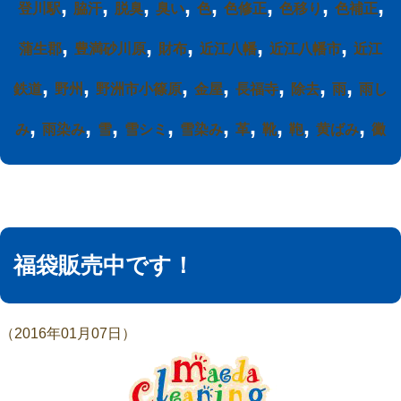
,
,
,
,
,
,
,
,
登川駅
脇汗
脱臭
臭い
色
色修正
色移り
色補正
,
,
,
,
,
蒲生郡
豊満砂川原
財布
近江八幡
近江八幡市
近江
,
,
,
,
,
,
,
鉄道
野州
野洲市小篠原
金屋
長福寺
除去
雨
雨し
,
,
,
,
,
,
,
,
,
み
雨染み
雪
雪シミ
雪染み
革
靴
鞄
黄ばみ
黴
福袋販売中です！
（2016年01月07日）