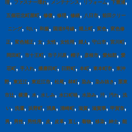
,
,
,
,
,
理
ファスナー壊れ
メンテナンス
リフォーム
下豊浦
,
,
,
,
,
五個荘北町屋町
修復
修理
修繕
八日市
前田クリー
,
,
,
,
,
,
ニング
匂い
和服
国道8号線
堀上町
変色
変色修
,
,
,
,
,
,
,
,
正
変色補正
女
女性
女性用
婦人
守山市
宮川町
,
,
,
,
,
,
岡田町
市十王町
市子川原
帽子
彦根市
愛知郡
愛
,
,
,
,
,
,
荘町
手入れ
播磨田町
日野町
本町
東本町市
東沖
,
,
,
,
,
,
,
野
東近江
東近江市
松尾
林町
染み
染み抜き
栗東
,
,
,
,
,
,
,
,
市辻
横溝
水
水しみ
水口町暁
水染み
汗
汚れ
洗
,
,
,
,
,
,
,
,
い
洗濯
浜野町
消臭
清崎町
滋賀
滋賀県
甲賀市
,
,
,
,
,
,
,
,
,
男
男性
男性用
皮
皮革
直し
着物
移染
紳士
能