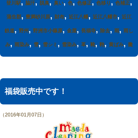
,
,
,
,
,
,
,
,
登川駅
脇汗
脱臭
臭い
色
色修正
色移り
色補正
,
,
,
,
,
蒲生郡
豊満砂川原
財布
近江八幡
近江八幡市
近江
,
,
,
,
,
,
,
鉄道
野州
野洲市小篠原
金屋
長福寺
除去
雨
雨し
,
,
,
,
,
,
,
,
,
み
雨染み
雪
雪シミ
雪染み
革
靴
鞄
黄ばみ
黴
福袋販売中です！
（2016年01月07日）