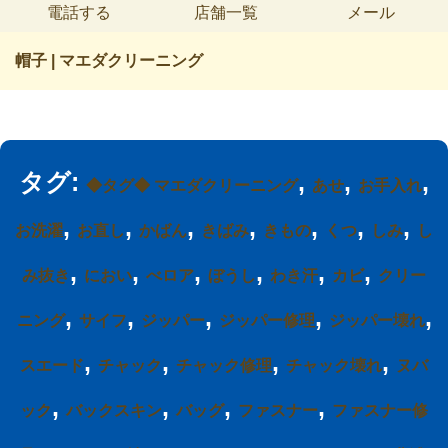
電話する
店舗一覧
メール
帽子 | マエダクリーニング
タグ:
,
,
,
◆タグ◆ マエダクリーニング
あせ
お手入れ
,
,
,
,
,
,
,
お洗濯
お直し
かばん
きばみ
きもの
くつ
しみ
し
,
,
,
,
,
,
み抜き
におい
べロア
ぼうし
わき汗
カビ
クリー
,
,
,
,
,
ニング
サイフ
ジッパー
ジッパー修理
ジッパー壊れ
,
,
,
,
スエード
チャック
チャック修理
チャック壊れ
ヌバ
,
,
,
,
ック
バックスキン
バッグ
ファスナー
ファスナー修