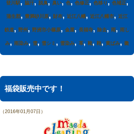
,
,
,
,
,
,
,
,
登川駅
脇汗
脱臭
臭い
色
色修正
色移り
色補正
,
,
,
,
,
蒲生郡
豊満砂川原
財布
近江八幡
近江八幡市
近江
,
,
,
,
,
,
,
鉄道
野州
野洲市小篠原
金屋
長福寺
除去
雨
雨し
,
,
,
,
,
,
,
,
,
み
雨染み
雪
雪シミ
雪染み
革
靴
鞄
黄ばみ
黴
福袋販売中です！
（2016年01月07日）