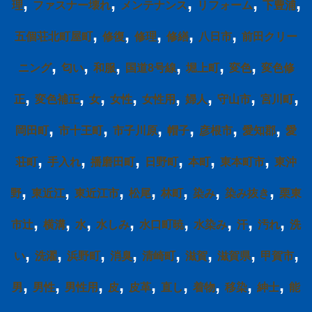
,
,
,
,
,
理
ファスナー壊れ
メンテナンス
リフォーム
下豊浦
,
,
,
,
,
五個荘北町屋町
修復
修理
修繕
八日市
前田クリー
,
,
,
,
,
,
ニング
匂い
和服
国道8号線
堀上町
変色
変色修
,
,
,
,
,
,
,
,
正
変色補正
女
女性
女性用
婦人
守山市
宮川町
,
,
,
,
,
,
岡田町
市十王町
市子川原
帽子
彦根市
愛知郡
愛
,
,
,
,
,
,
荘町
手入れ
播磨田町
日野町
本町
東本町市
東沖
,
,
,
,
,
,
,
野
東近江
東近江市
松尾
林町
染み
染み抜き
栗東
,
,
,
,
,
,
,
,
市辻
横溝
水
水しみ
水口町暁
水染み
汗
汚れ
洗
,
,
,
,
,
,
,
,
い
洗濯
浜野町
消臭
清崎町
滋賀
滋賀県
甲賀市
,
,
,
,
,
,
,
,
,
男
男性
男性用
皮
皮革
直し
着物
移染
紳士
能