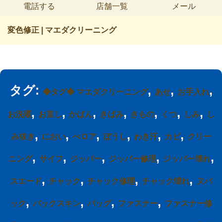
電話する
店舗一覧
メール
変色修正 | マエダクリーニング
タグ:
,
,
,
◆タグ◆ マエダクリーニング
あせ
お手入れ
,
,
,
,
,
,
,
お洗濯
お直し
かばん
きばみ
きもの
くつ
しみ
し
,
,
,
,
,
,
み抜き
におい
べロア
ぼうし
わき汗
カビ
クリー
,
,
,
,
,
ニング
サイフ
ジッパー
ジッパー修理
ジッパー壊れ
,
,
,
,
スエード
チャック
チャック修理
チャック壊れ
ヌバ
,
,
,
,
ック
バックスキン
バッグ
ファスナー
ファスナー修