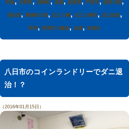
,
,
,
,
,
,
,
町暁
浜野町
清崎町
滋賀
滋賀県
甲賀市
能登川駅
,
,
,
,
,
蒲生郡
豊満砂川原
近江八幡
近江八幡市
近江鉄道
,
,
,
野州
野洲市小篠原
金屋
長福寺
八日市のコインランドリーでダニ退
治！？
（2016年01月15日）