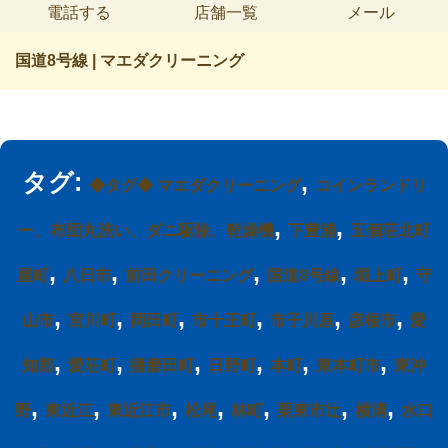
電話する
店舗一覧
メール
国道8号線 | マエダクリーニング
タグ:
,
◆タグ◆ マエダクリーニング
コインランドリ
,
,
ー、布団丸洗い、ダニ駆除、乾燥機
下豊浦
五個荘北町
,
,
,
,
,
屋町
八日市
前田クリーニング
国道8号線
堀上町
守
,
,
,
,
,
,
山市
宮川町
岡田町
市十王町
市子川原
彦根市
愛
,
,
,
,
,
,
知郡
愛荘町
播磨田町
日野町
本町
東本町市
東沖
,
,
,
,
,
,
,
野
東近江
東近江市
松尾
林町
栗東市辻
横溝
水口