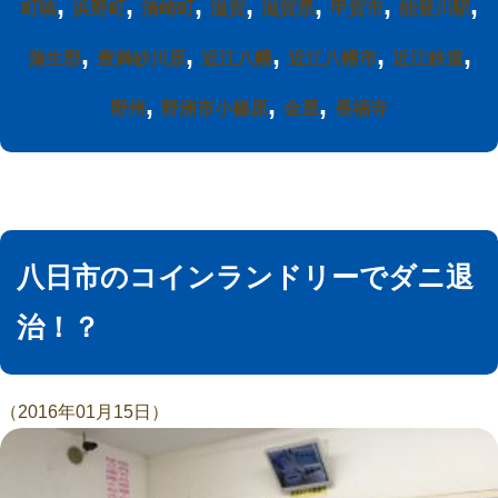
,
,
,
,
,
,
,
町暁
浜野町
清崎町
滋賀
滋賀県
甲賀市
能登川駅
,
,
,
,
,
蒲生郡
豊満砂川原
近江八幡
近江八幡市
近江鉄道
,
,
,
野州
野洲市小篠原
金屋
長福寺
八日市のコインランドリーでダニ退
治！？
（2016年01月15日）