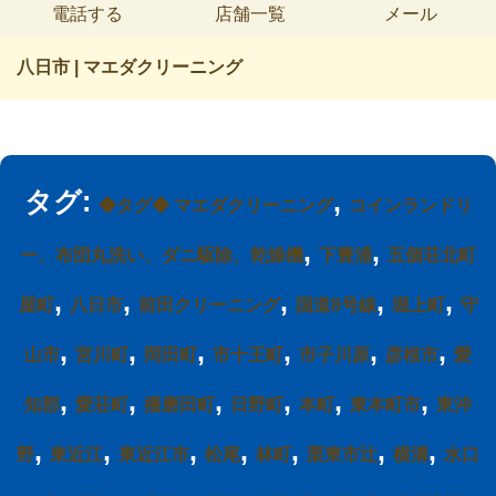
電話する
店舗一覧
メール
八日市 | マエダクリーニング
タグ:
,
◆タグ◆ マエダクリーニング
コインランドリ
,
,
ー、布団丸洗い、ダニ駆除、乾燥機
下豊浦
五個荘北町
,
,
,
,
,
屋町
八日市
前田クリーニング
国道8号線
堀上町
守
,
,
,
,
,
,
山市
宮川町
岡田町
市十王町
市子川原
彦根市
愛
,
,
,
,
,
,
知郡
愛荘町
播磨田町
日野町
本町
東本町市
東沖
,
,
,
,
,
,
,
野
東近江
東近江市
松尾
林町
栗東市辻
横溝
水口