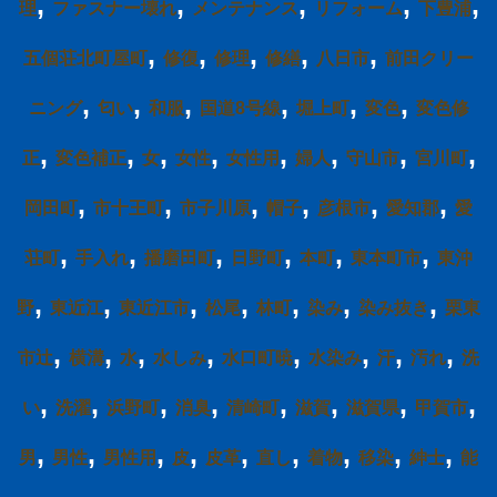
,
,
,
,
,
理
ファスナー壊れ
メンテナンス
リフォーム
下豊浦
,
,
,
,
,
五個荘北町屋町
修復
修理
修繕
八日市
前田クリー
,
,
,
,
,
,
ニング
匂い
和服
国道8号線
堀上町
変色
変色修
,
,
,
,
,
,
,
,
正
変色補正
女
女性
女性用
婦人
守山市
宮川町
,
,
,
,
,
,
岡田町
市十王町
市子川原
帽子
彦根市
愛知郡
愛
,
,
,
,
,
,
荘町
手入れ
播磨田町
日野町
本町
東本町市
東沖
,
,
,
,
,
,
,
野
東近江
東近江市
松尾
林町
染み
染み抜き
栗東
,
,
,
,
,
,
,
,
市辻
横溝
水
水しみ
水口町暁
水染み
汗
汚れ
洗
,
,
,
,
,
,
,
,
い
洗濯
浜野町
消臭
清崎町
滋賀
滋賀県
甲賀市
,
,
,
,
,
,
,
,
,
男
男性
男性用
皮
皮革
直し
着物
移染
紳士
能