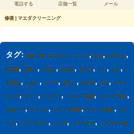
電話する
店舗一覧
メール
修復 | マエダクリーニング
タグ:
,
,
,
◆タグ◆ マエダクリーニング
あせ
お手入れ
,
,
,
,
,
,
,
お洗濯
お直し
かばん
きばみ
きもの
くつ
しみ
し
,
,
,
,
,
,
み抜き
におい
べロア
ぼうし
わき汗
カビ
クリー
,
,
,
,
,
ニング
サイフ
ジッパー
ジッパー修理
ジッパー壊れ
,
,
,
,
スエード
チャック
チャック修理
チャック壊れ
ヌバ
,
,
,
,
ック
バックスキン
バッグ
ファスナー
ファスナー修