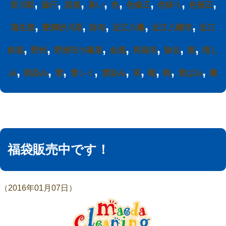
,
,
,
,
,
,
,
,
登川駅
脇汗
脱臭
臭い
色
色修正
色移り
色補正
,
,
,
,
,
蒲生郡
豊満砂川原
財布
近江八幡
近江八幡市
近江
,
,
,
,
,
,
,
鉄道
野州
野洲市小篠原
金屋
長福寺
除去
雨
雨し
,
,
,
,
,
,
,
,
,
み
雨染み
雪
雪シミ
雪染み
革
靴
鞄
黄ばみ
黴
福袋販売中です！
（2016年01月07日）