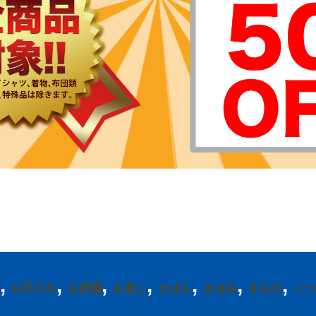
,
,
,
,
,
,
,
お手入れ
お洗濯
お直し
かばん
きばみ
きもの
くつ