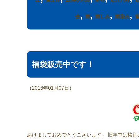
,
,
,
,
去
雨
雨しみ
雨染み
福袋販売中です！
（2016年01月07日）
あけましておめでとうございます。 旧年中は格別