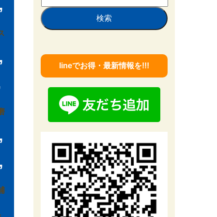
,
索:
ス
,
lineでお得・最新情報を!!!
,
磨
,
,
補
除