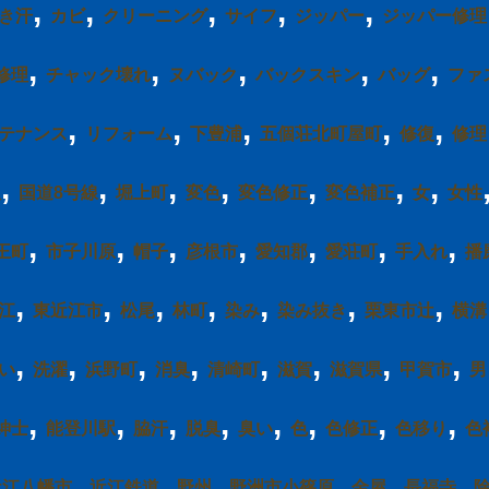
,
,
,
,
,
き汗
カビ
クリーニング
サイフ
ジッパー
ジッパー修理
,
,
,
,
,
修理
チャック壊れ
ヌバック
バックスキン
バッグ
ファ
,
,
,
,
,
テナンス
リフォーム
下豊浦
五個荘北町屋町
修復
修理
,
,
,
,
,
,
,
服
国道8号線
堀上町
変色
変色修正
変色補正
女
女性
,
,
,
,
,
,
,
王町
市子川原
帽子
彦根市
愛知郡
愛荘町
手入れ
播
,
,
,
,
,
,
,
江
東近江市
松尾
林町
染み
染み抜き
栗東市辻
横溝
,
,
,
,
,
,
,
,
い
洗濯
浜野町
消臭
清崎町
滋賀
滋賀県
甲賀市
男
,
,
,
,
,
,
,
,
紳士
能登川駅
脇汗
脱臭
臭い
色
色修正
色移り
色
,
,
,
,
,
,
近江八幡市
近江鉄道
野州
野洲市小篠原
金屋
長福寺