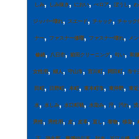
,
,
,
,
,
しみ
しみ抜き
におい
べロア
ぼうし
わ
,
,
,
ジッパー壊れ
スエード
チャック
チャック
,
,
,
ナー
ファスナー修理
ファスナー壊れ
メン
,
,
,
,
修繕
八日市
前田クリーニング
匂い
和
,
,
,
,
,
女性用
婦人
守山市
宮川町
岡田町
市十
,
,
,
,
,
田町
日野町
本町
東本町市
東沖野
東近
,
,
,
,
,
,
水
水しみ
水口町暁
水染み
汗
汚れ
洗
,
,
,
,
,
,
,
男性
男性用
皮
皮革
直し
着物
移染
,
,
,
,
,
正
蒲生郡
豊満砂川原
財布
近江八幡