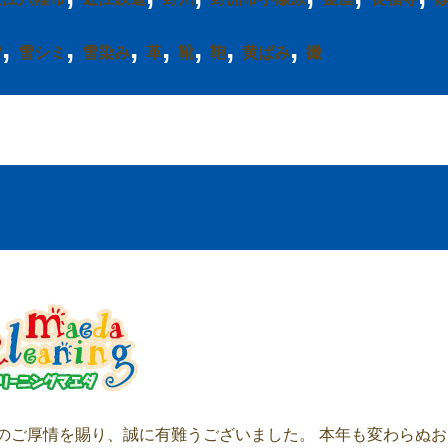
,
,
,
,
,
,
,
雪
雪シミ
雪染み
革
靴
鞄
黄ばみ
黴
のご厚情を賜り、誠に有難うございました。 本年も変わらぬお