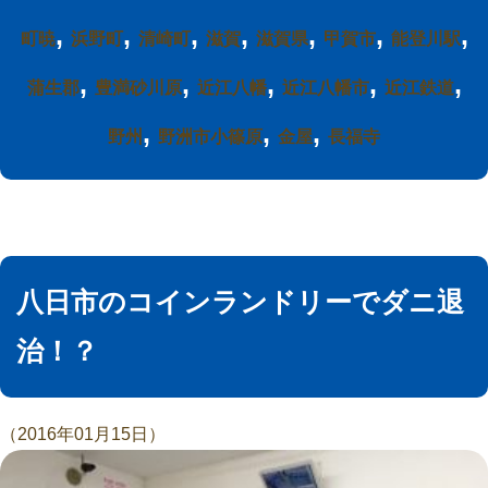
,
,
,
,
,
,
,
町暁
浜野町
清崎町
滋賀
滋賀県
甲賀市
能登川駅
,
,
,
,
,
蒲生郡
豊満砂川原
近江八幡
近江八幡市
近江鉄道
,
,
,
野州
野洲市小篠原
金屋
長福寺
八日市のコインランドリーでダニ退
治！？
（2016年01月15日）