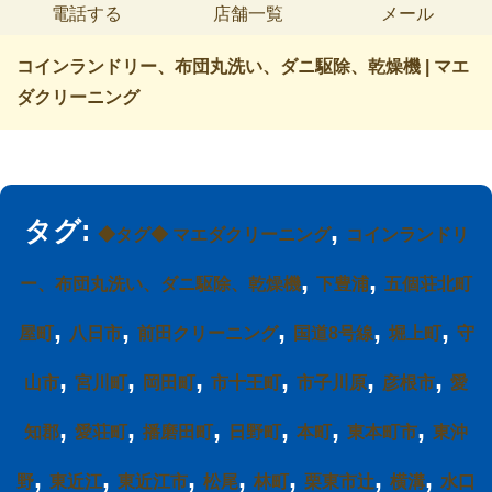
電話する
店舗一覧
メール
コインランドリー、布団丸洗い、ダニ駆除、乾燥機 | マエ
ダクリーニング
タグ:
,
◆タグ◆ マエダクリーニング
コインランドリ
,
,
ー、布団丸洗い、ダニ駆除、乾燥機
下豊浦
五個荘北町
,
,
,
,
,
屋町
八日市
前田クリーニング
国道8号線
堀上町
守
,
,
,
,
,
,
山市
宮川町
岡田町
市十王町
市子川原
彦根市
愛
,
,
,
,
,
,
知郡
愛荘町
播磨田町
日野町
本町
東本町市
東沖
,
,
,
,
,
,
,
野
東近江
東近江市
松尾
林町
栗東市辻
横溝
水口