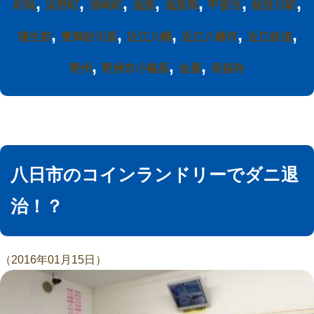
,
,
,
,
,
,
,
町暁
浜野町
清崎町
滋賀
滋賀県
甲賀市
能登川駅
,
,
,
,
,
蒲生郡
豊満砂川原
近江八幡
近江八幡市
近江鉄道
,
,
,
野州
野洲市小篠原
金屋
長福寺
八日市のコインランドリーでダニ退
治！？
（2016年01月15日）