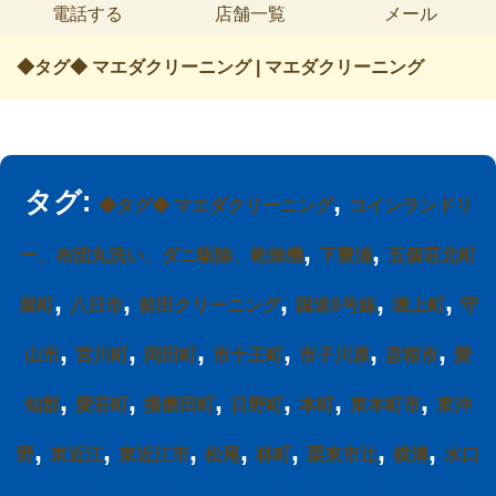
電話する
店舗一覧
メール
◆タグ◆ マエダクリーニング | マエダクリーニング
タグ:
,
◆タグ◆ マエダクリーニング
コインランドリ
,
,
ー、布団丸洗い、ダニ駆除、乾燥機
下豊浦
五個荘北町
,
,
,
,
,
屋町
八日市
前田クリーニング
国道8号線
堀上町
守
,
,
,
,
,
,
山市
宮川町
岡田町
市十王町
市子川原
彦根市
愛
,
,
,
,
,
,
知郡
愛荘町
播磨田町
日野町
本町
東本町市
東沖
,
,
,
,
,
,
,
野
東近江
東近江市
松尾
林町
栗東市辻
横溝
水口