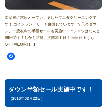
南彦根に本日オープンしましたマエダクリーニングで
す！ コインランドリーも併設しています^^v 只今ダウ
ン、一般衣料の半額セールも実施中！ Yシャツはなんと
99円です！しかも防臭、抗菌加工付！ 当日仕上げも
OK！朝10時3 […]
ダウン半額セール実施中です！
（2016年03月23日）