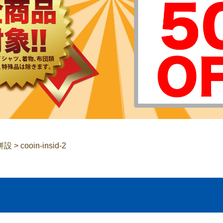
併設
>
cooin-insid-2