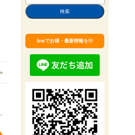
索:
lineでお得・最新情報を!!!
»