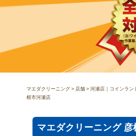
マエダクリーニング
>
店舗
>
河瀬店｜コインラン
根市河瀬店
マエダクリーニング 彦