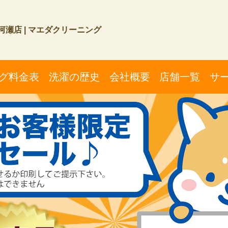
瀬店 | マエダクリーニング
グ料金表
洗濯の歴史
会社概要
店舗一覧
サ